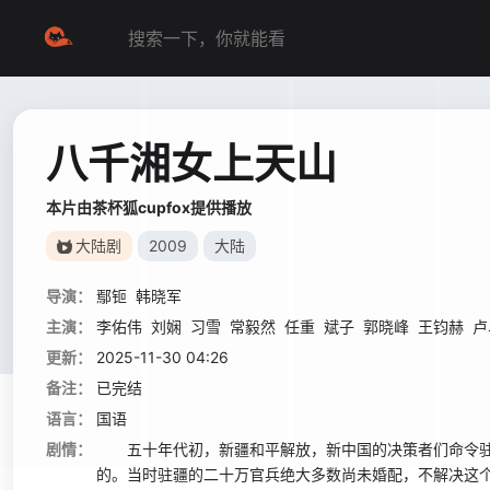
八千湘女上天山
本片由茶杯狐cupfox提供播放
大陆剧
2009
大陆
导演：
鄢钷
韩晓军
主演：
李佑伟
刘娴
习雪
常毅然
任重
斌子
郭晓峰
王钧赫
卢
更新：
2025-11-30 04:26
备注：
已完结
语言：
国语
剧情：
五十年代初，新疆和平解放，新中国的决策者们命令驻
的。当时驻疆的二十万官兵绝大多数尚未婚配，不解决这个问