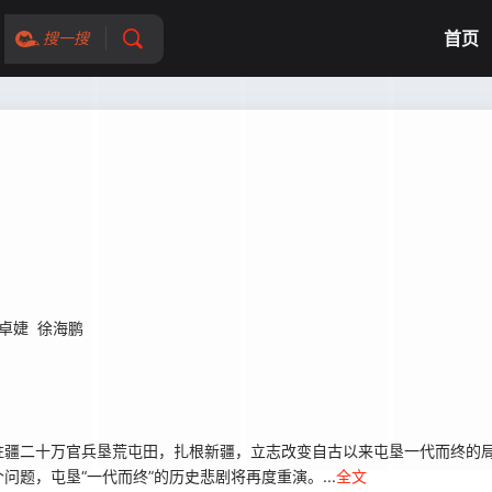
首页
搜一搜
卓婕
徐海鹏
疆二十万官兵垦荒屯田，扎根新疆，立志改变自古以来屯垦一代而终的局
题，屯垦“一代而终”的历史悲剧将再度重演。...
全文