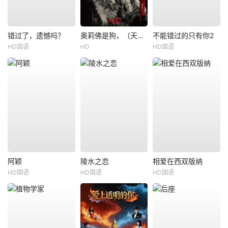
错过了，遗憾吗？
奥莉佛是狗，（天哪！！）这家伙电影版
不能错过的只有你2
HD国语
HD
HD国语
阿颖
陵水之恋
相爱在西双版纳
HD国语
HD国语
HD国语