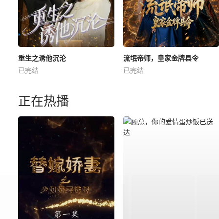
重生之诱他沉沦
流氓帝师，皇家金牌县令
已完结
已完结
正在热播