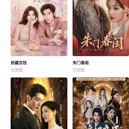
娇藏京枝
朱门春闺
已完结
已完结