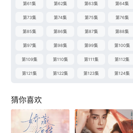
第61集
第62集
第63集
第64集
第73集
第74集
第75集
第76集
第85集
第86集
第87集
第88集
第97集
第98集
第99集
第100集
第109集
第110集
第111集
第112集
第121集
第122集
第123集
第124集
猜你喜欢