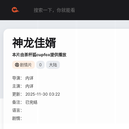
神龙佳婿
本片由茶杯狐cupfox提供播放
剧情片
0
大陆
导演：
内详
主演：
内详
更新：
2025-11-30 03:22
备注：
已完结
语言：
剧情：