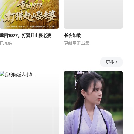
重回1977，打猎赶山娶老婆
长夜如歌
已完结
更新至第22集
更多