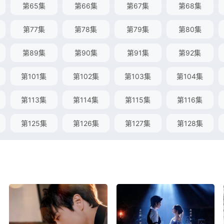
第65集
第66集
第67集
第68集
第77集
第78集
第79集
第80集
第89集
第90集
第91集
第92集
第101集
第102集
第103集
第104集
第113集
第114集
第115集
第116集
第125集
第126集
第127集
第128集