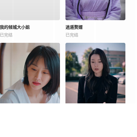
我的倾城大小姐
逍遥赘婿
已完结
已完结
季总别虐了，舒小姐已嫁人
兵王的都市生活