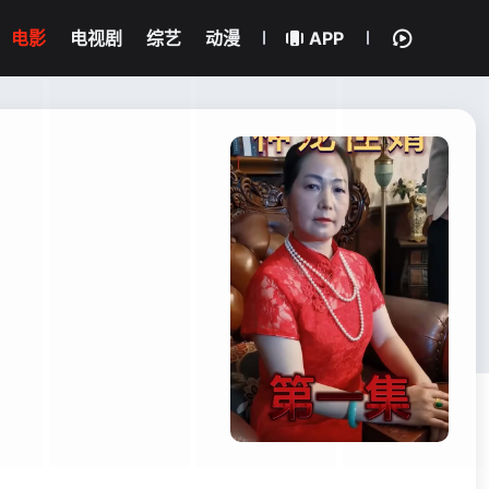
电影
电视剧
综艺
动漫
APP