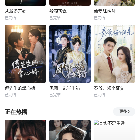
从新婚开始
般配预谋
偏爱降临时
已完结
已完结
已完结
傅先生的掌心娇
凤阙一诺半生错
秦爷，领个证先
已完结
已完结
已完结
正在热播
更多