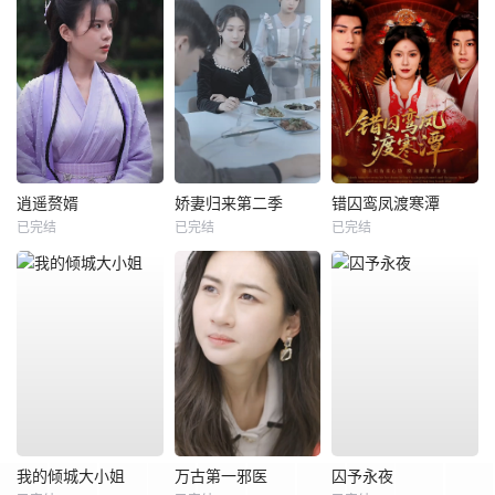
逍遥赘婿
娇妻归来第二季
错囚鸾凤渡寒潭
已完结
已完结
已完结
我的倾城大小姐
万古第一邪医
囚予永夜