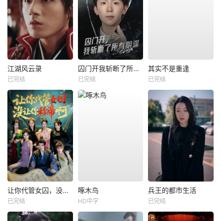
江湖风云录
囚门开我斩断了所有阴谋
其实不是重逢
已完结
已完结
已完结
让你代管女囚，没让你称帝啊
啄木鸟
兵王的都市生活
已完结
HD中字
已完结