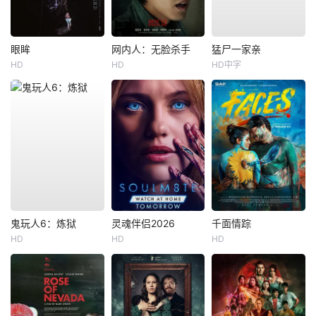
眼眸
网内人：无脸杀手
猛尸一家亲
HD
HD
HD中字
鬼玩人6：炼狱
灵魂伴侣2026
千面情踪
HD
HD
HD