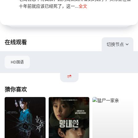
十年前就应该已经死了，这一...
全文
在线观看
切换节点
HD国语
猜你喜欢