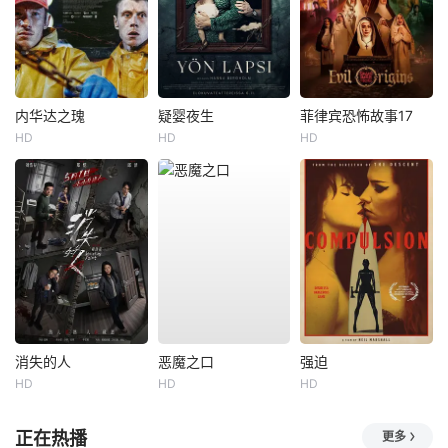
内华达之瑰
疑婴夜生
菲律宾恐怖故事17
HD
HD
HD
消失的人
恶魔之口
强迫
HD
HD
HD
正在热播
更多