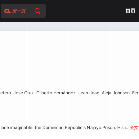
首页
搜一搜
retero
Jose Cruz
Gilberto Hernández
Jean Jean
Aleja Johnson
Fer
lace imaginable: the Dominican Republic's Najayo Prison. His r...
全文