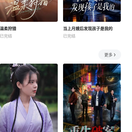
温柔狩猎
当上月嫂后发现孩子是我的
已完结
已完结
更多