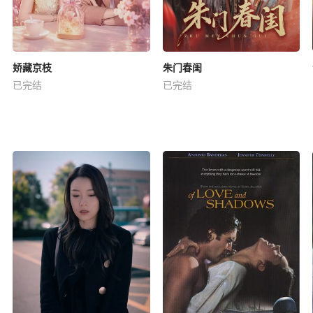
娇藏京枝
朱门春闺
已完结
已完结