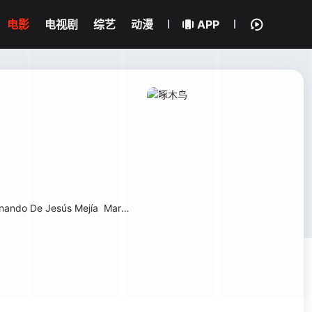
电影
电视剧
综艺
动漫
APP
nando De Jesús Mejía
Mario Nunez
Cape Ramírez
Manuel Raposo