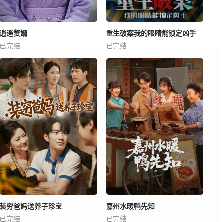
逍遥赘婿
重生破案我的眼睛能锁定凶手
已完结
已完结
装穷爸妈送养子珍宝
嘉州水暖鸭先知
已完结
已完结