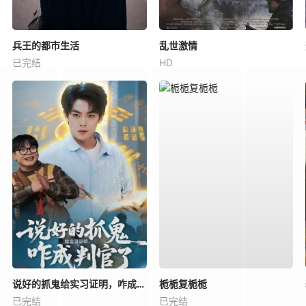
兵王的都市生活
乱世激情
已完结
HD
说好的抓鬼给实习证明，咋成判官了
栀栀复栀栀
已完结
已完结