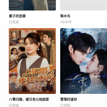
妻子的逆袭
啄木鸟
已完结
HD中字
八零闪婚，硬汉老公他超爱
雪落时逢你
已完结
已完结