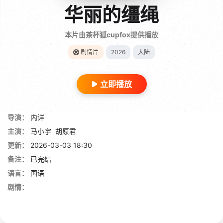
华丽的缰绳
本片由茶杯狐cupfox提供播放
剧情片
2026
大陆
立即播放
导演：
内详
主演：
马小宇
胡原君
更新：
2026-03-03 18:30
备注：
已完结
语言：
国语
剧情：