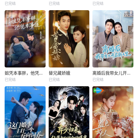
已完结
已完结
已完结
姐凭本事胖，他凭本事追
替兄藏娇娥
离婚后我带女儿开启新人生
已完结
已完结
已完结