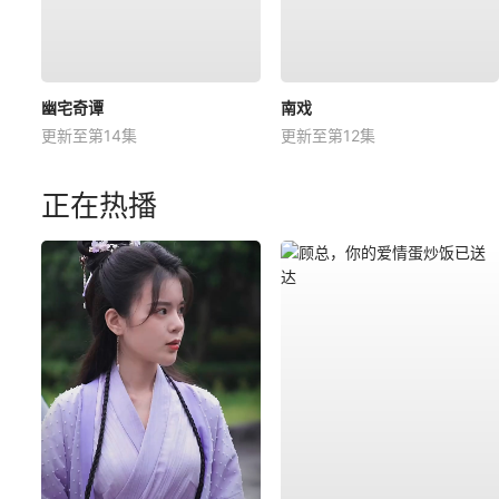
幽宅奇谭
南戏
更新至第14集
更新至第12集
正在热播