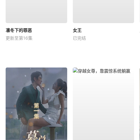
凛冬下的罪恶
女王
更新至第16集
已完结