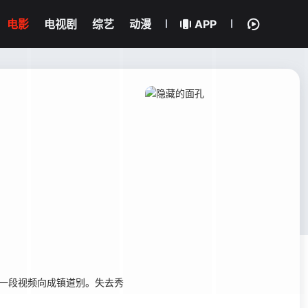
电影
电视剧
综艺
动漫
APP
一段视频向成镇道别。失去秀