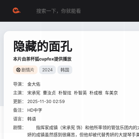
隐藏的面孔
本片由茶杯狐cupfox提供播放
剧情片
2024
韩国
导演：
金大佑
主演：
宋承宪
曹汝贞
朴智炫
朴智英
朴成根
车美京
更新：
2025-11-30 02:59
备注：
HD中字
语言：
韩语
剧情：
指挥家成镇（宋承宪 饰）和他所率领的管弦乐团内的大
妍的成镇虽然感到很痛苦，但他却被代替秀妍的大提琴手美珠