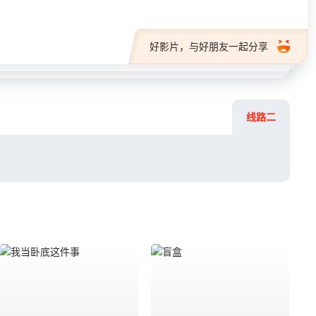
好影片，与好朋友一起分享
线路二