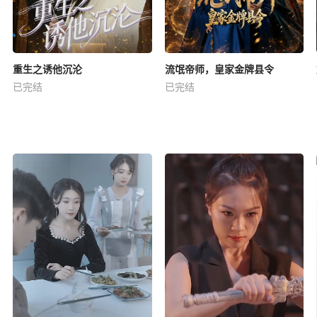
重生之诱他沉沦
流氓帝师，皇家金牌县令
已完结
已完结