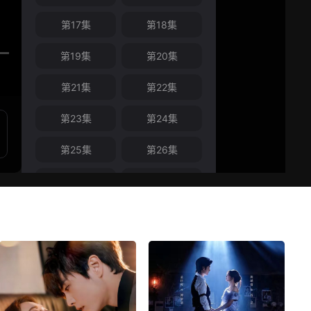
第17集
第18集
第19集
第20集
第21集
第22集
第23集
第24集
第25集
第26集
第27集
第28集
第29集
第30集
第31集
第32集
第33集
第34集
第35集
第36集