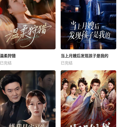
第37集
第38集
第39集
第40集
第41集
第42集
第43集
第44集
温柔狩猎
当上月嫂后发现孩子是我的
第45集
第46集
已完结
已完结
第47集
第48集
第49集
第50集
第51集
第52集
第53集
第54集
第55集
第56集