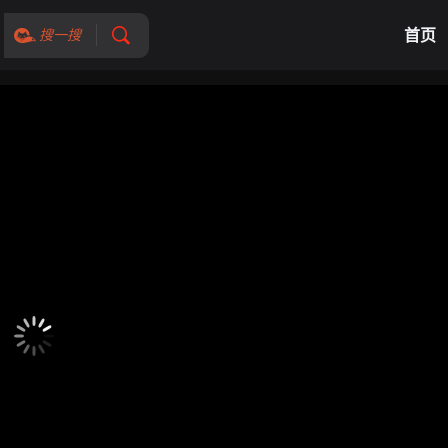
首页
搜一搜