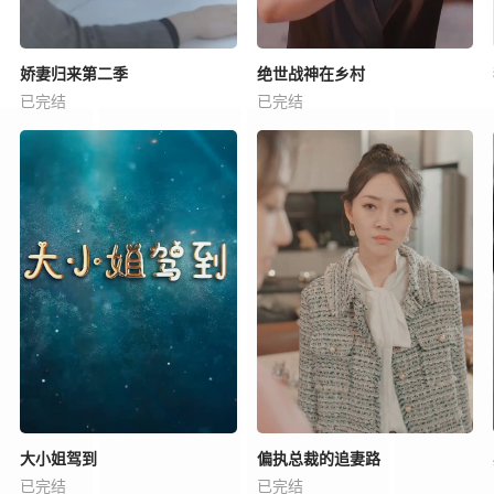
娇妻归来第二季
绝世战神在乡村
已完结
已完结
大小姐驾到
偏执总裁的追妻路
已完结
已完结