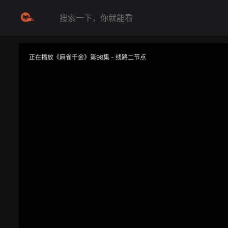
正在播放《麻雀千金》第98集 - 线路二节点
提醒
不要轻易相信视频中的任何广告，谨防上当受骗
技巧
如遇视频无法播放或加载速度慢，可尝试切换播放线路